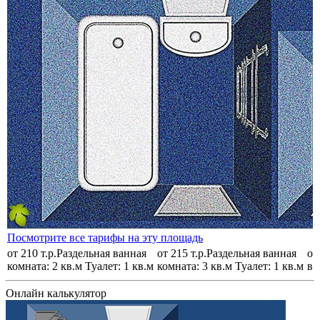
Посмотрите все тарифы на эту площадь
П
от 210 т.р.
Раздельная ванная
от 215 т.р.
Раздельная ванная
от
комната: 2 кв.м Туалет: 1 кв.м
комната: 3 кв.м Туалет: 1 кв.м
ва
Онлайн калькулятор