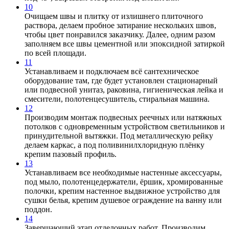
10
Очищаем швы и плитку от излишнего плиточного
раствора, делаем пробное затирание нескольких швов,
чтобы цвет понравился заказчику. Далее, одним разом
заполняем все швы цементной или эпоксидной затиркой
по всей площади.
11
Устанавливаем и подключаем всё сантехническое
оборудование там, где будет установлен стационарный
или подвесной унитаз, раковина, гигиеническая лейка и
смесители, полотенцесушитель, стиральная машина.
12
Производим монтаж подвесных реечных или натяжных
потолков с одновременным устройством светильников и
принудительной вытяжки. Под металлическую рейку
делаем каркас, а под поливинилхлоридную плёнку
крепим пазовый профиль.
13
Устанавливаем все необходимые настенные аксессуары,
под мыло, полотенцедержатели, ёршик, хромированные
полочки, крепим настенное выдвижное устройство для
сушки белья, крепим душевое ограждение на ванну или
поддон.
14
Завершающий этап отделочных работ. Производим