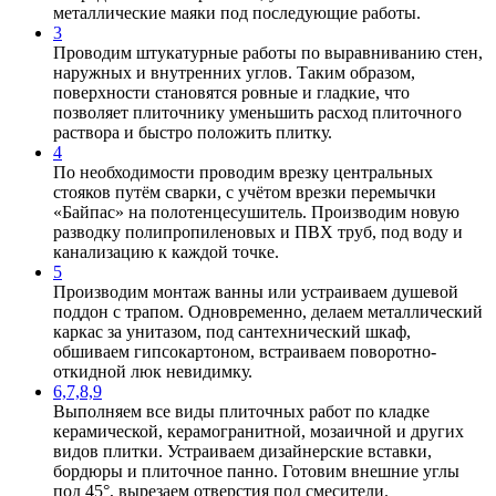
металлические маяки под последующие работы.
3
Проводим штукатурные работы по выравниванию стен,
наружных и внутренних углов. Таким образом,
поверхности становятся ровные и гладкие, что
позволяет плиточнику уменьшить расход плиточного
раствора и быстро положить плитку.
4
По необходимости проводим врезку центральных
стояков путём сварки, с учётом врезки перемычки
«Байпас» на полотенцесушитель. Производим новую
разводку полипропиленовых и ПВХ труб, под воду и
канализацию к каждой точке.
5
Производим монтаж ванны или устраиваем душевой
поддон с трапом. Одновременно, делаем металлический
каркас за унитазом, под сантехнический шкаф,
обшиваем гипсокартоном, встраиваем поворотно-
откидной люк невидимку.
6,7,8,9
Выполняем все виды плиточных работ по кладке
керамической, керамогранитной, мозаичной и других
видов плитки. Устраиваем дизайнерские вставки,
бордюры и плиточное панно. Готовим внешние углы
под 45°, вырезаем отверстия под смесители.