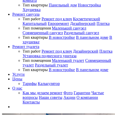
комната
Тип квартиры
Панельный дом
Новостройка
Хрущевка
Ремонт санузла
Тип работ
Ремонт под ключ
Косметический
Капитальный
Евроремонт
Дизайнерский
Плитка
Тип помещения
Маленький санузел
Совмещенный санузел
Раздельный санузел
Тип квартиры
В новостройке
В панельном доме
В
хрущевке
Ремонт туалета
Тип работ
Ремонт под ключ
Дизайнерский
Плитка
Установка подвесного унитаза
Тип помещения
Маленький туалет
Совмещенный
туалет
Раздельный туалет
Тип квартиры
В новостройке
В панельном доме
Услуги
Цены
Тарифы
Калькулятор
О нас
Как мы делаем ремонт
Фото
Гарантии
Частые
вопросы
Наши советы
Акции
О компании
Контакты