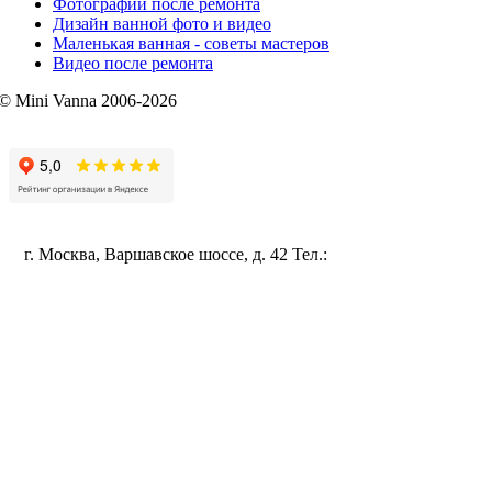
Фотографии после ремонта
Дизайн ванной фото и видео
Маленькая ванная - советы мастеров
Видео после ремонта
© Mini Vanna 2006-2026
mini-vanna@mail.ru
Политика конфиденциальности
г. Москва, Варшавское шоссе, д. 42 Тел.:
+7 (495) 115-96-35