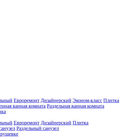
льный
Евроремонт
Дизайнерский
Эконом-класс
Плитка
нная ванная комната
Раздельная ванная комната
вка
льный
Евроремонт
Дизайнерский
Плитка
анузел
Раздельный санузел
хрущевке