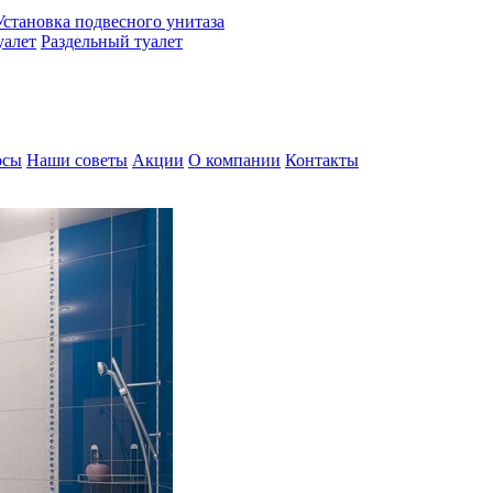
Установка подвесного унитаза
алет
Раздельный туалет
осы
Наши советы
Акции
О компании
Контакты