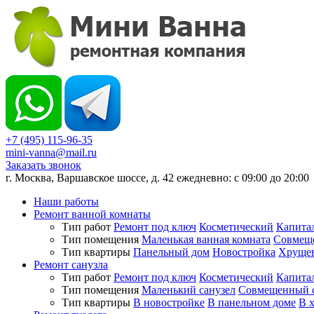
+7 (495) 115-96-35
mini-vanna@mail.ru
Заказать звонок
г. Москва, Варшавское шоссе, д. 42 ежедневно: с 09:00 до 20:00
Наши работы
Ремонт ванной комнаты
Тип работ
Ремонт под ключ
Косметический
Капита
Тип помещения
Маленькая ванная комната
Совмеще
Тип квартиры
Панельный дом
Новостройка
Хруще
Ремонт санузла
Тип работ
Ремонт под ключ
Косметический
Капита
Тип помещения
Маленький санузел
Совмещенный с
Тип квартиры
В новостройке
В панельном доме
В 