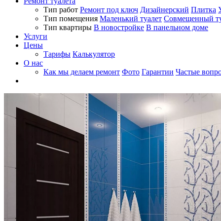
Ремонт туалета
Тип работ
Ремонт под ключ
Дизайнерский
Плитка
Тип помещения
Маленький туалет
Совмещенный ту
Тип квартиры
В новостройке
В панельном доме
Услуги
Цены
Тарифы
Калькулятор
О нас
Как мы делаем ремонт
Фото
Гарантии
Частые вопр