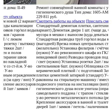
Ремонт совмещённой ванной комнаты с установкой
Р
гигиенического душа
Тип дома:
1605-АМ
Стоимость работ:
Т
229 811 руб.
С
нт
Смотреть работы на объекте
Прислать смету объекта
С
Стандартный демонтаж плитки, сантехники, труб (1
в
ды
вариант)
Демонтаж двери 1 шт. (чаще да, чем нет)
Упаковка
м
мусора в мешки с выносом (куда деваться - надо)
С
Стандартная разводка труб гор/хол воды канализации
(
ку
(выгодней)
Врезка новых центральных стояков гор/хол воды
(
(желательно)
Установка фильтров / счётчиков / кранов
(
(нужно)
У-во ревизионного шкафа из ГКЛ / с люком
н
невидимкой (вип)
Разводка проводов под розетку / вытяжку
/ 
/ свет (нужно)
Установка розетки 2шт / вытяжки 2шт /
с
светильников 6шт. (нужно)
Облицовка стен и полов
к
керамической плиткой / с подготовкой
Затирание швов
п
ем
плитки цементной затиркой (стандарт)
У-во накладной
т
У-
раковины на стиральную машинку / вместе со ст-й.м.
У-во
н
ов
подвесного унитаза на инсталляции (вип)
У-во
У
гигиенического душа возле унитаза (оправдывает себя)
У-во
о
самодельного поддона / с трапом / стеклянным ограждением
К
у-во реечного металлического потолка (редко 20%)
дв
Крепление аксессуаров в ванной и туалете (всегда)
Монтаж
дверей 1шт / замков / петель / наличников / доборов