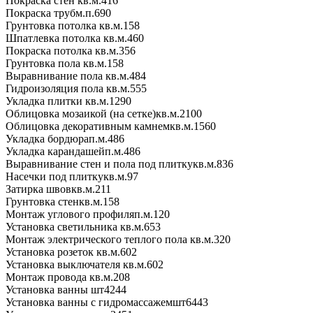
Покраска стен
кв.м.
416
Покраска труб
м.п.
690
Грунтовка потолка
кв.м.
158
Шпатлевка потолка
кв.м.
460
Покраска потолка
кв.м.
356
Грунтовка пола
кв.м.
158
Выравнивание пола
кв.м.
484
Гидроизоляция пола
кв.м.
555
Укладка плитки
кв.м.
1290
Облицовка мозаикой (на сетке)
кв.м.
2100
Облицовка декоративным камнем
кв.м.
1560
Укладка бордюра
п.м.
486
Укладка карандашей
п.м.
486
Выравнивание стен и пола под плитку
кв.м.
836
Насечки под плитку
кв.м.
97
Затирка швов
кв.м.
211
Грунтовка стен
кв.м.
158
Монтаж углового профиля
п.м.
120
Установка светильника
кв.м.
653
Монтаж электрического теплого пола
кв.м.
320
Установка розеток
кв.м.
602
Установка выключателя
кв.м.
602
Монтаж провода
кв.м.
208
Установка ванны
шт
4244
Установка ванны с гидромассажем
шт
6443