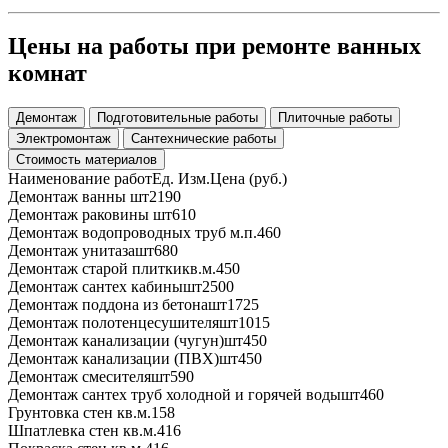
Цены на работы при ремонте ванных
комнат
Демонтаж
Подготовительные работы
Плиточные работы
Электромонтаж
Сантехнические работы
Стоимость материалов
Наименование работ
Ед. Изм.
Цена (руб.)
Демонтаж ванны
шт
2190
Демонтаж раковины
шт
610
Демонтаж водопроводных труб
м.п.
460
Демонтаж унитаза
шт
680
Демонтаж старой плитки
кв.м.
450
Демонтаж сантех кабины
шт
2500
Демонтаж поддона из бетона
шт
1725
Демонтаж полотенцесушителя
шт
1015
Демонтаж канализации (чугун)
шт
450
Демонтаж канализации (ПВХ)
шт
450
Демонтаж смесителя
шт
590
Демонтаж сантех труб холодной и горячей воды
шт
460
Грунтовка стен
кв.м.
158
Шпатлевка стен
кв.м.
416