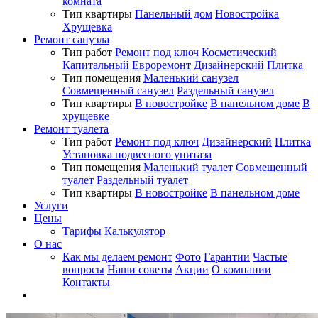
комната
Тип квартиры
Панельный дом
Новостройка
Хрущевка
Ремонт санузла
Тип работ
Ремонт под ключ
Косметический
Капитальный
Евроремонт
Дизайнерский
Плитка
Тип помещения
Маленький санузел
Совмещенный санузел
Раздельный санузел
Тип квартиры
В новостройке
В панельном доме
В
хрущевке
Ремонт туалета
Тип работ
Ремонт под ключ
Дизайнерский
Плитка
Установка подвесного унитаза
Тип помещения
Маленький туалет
Совмещенный
туалет
Раздельный туалет
Тип квартиры
В новостройке
В панельном доме
Услуги
Цены
Тарифы
Калькулятор
О нас
Как мы делаем ремонт
Фото
Гарантии
Частые
вопросы
Наши советы
Акции
О компании
Контакты