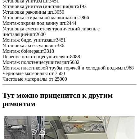
Установка унитаза
шт
3451
Установка унитаза (инсталяция)
шт
6193
Установка раковины
шт.
3050
Установка стиральной машинки
шт.
2866
Монтаж экрана под ванну
шт.
2444
Установка смеситетеля тропический ливень с
инсталяцией
шт
2600
Монтаж биде, унитаза
шт
3451
Установка аксессуаров
шт
336
Монтаж бойлера
шт
3318
Перенос полотенцесушителя
шт
8088
Монтаж полотенцесушителя
шт
5032
Монтаж пластиковой трубы горячей и холодной воды
м.п.
968
Черновые материалы
от 7500
Чистовые материалы
от 25000
Тут можно приценится к другим
ремонтам