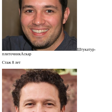
Штукатур-
плиточник
Аскар
Cтаж 8 лет