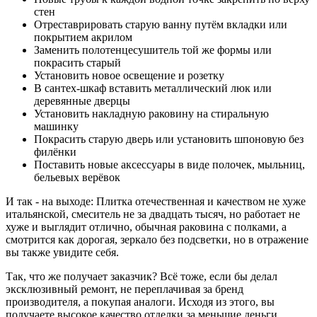
стен
Отреставрировать старую ванну путём вкладки или
покрытием акрилом
Заменить полотенцесушитель той же формы или
покрасить старый
Установить новое освещение и розетку
В сантех-шкаф вставить металлический люк или
деревянные дверцы
Установить накладную раковину на стиральную
машинку
Покрасить старую дверь или установить шпоновую без
филёнки
Поставить новые аксессуары в виде полочек, мыльниц,
бельевых верёвок
И так - на выходе: Плитка отечественная и качеством не хуже
итальянской, смеситель не за двадцать тысяч, но работает не
хуже и выглядит отлично, обычная раковина с полками, а
смотрится как дорогая, зеркало без подсветки, но в отражение
вы также увидите себя.
Так, что же получает заказчик? Всё тоже, если бы делал
эксклюзивный ремонт, не переплачивая за бренд
производителя, а покупая аналоги. Исходя из этого, вы
получаете высокое качество отделки за меньшие деньги.