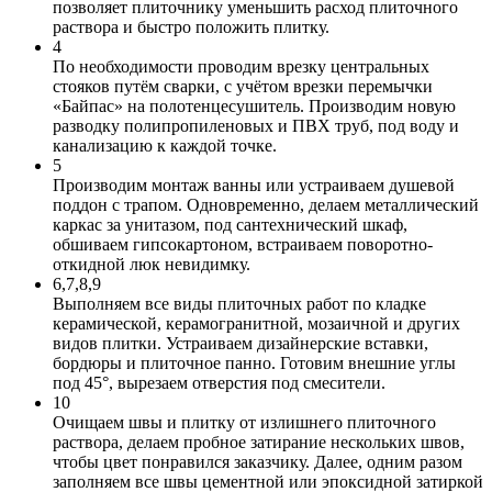
позволяет плиточнику уменьшить расход плиточного
раствора и быстро положить плитку.
4
По необходимости проводим врезку центральных
стояков путём сварки, с учётом врезки перемычки
«Байпас» на полотенцесушитель. Производим новую
разводку полипропиленовых и ПВХ труб, под воду и
канализацию к каждой точке.
5
Производим монтаж ванны или устраиваем душевой
поддон с трапом. Одновременно, делаем металлический
каркас за унитазом, под сантехнический шкаф,
обшиваем гипсокартоном, встраиваем поворотно-
откидной люк невидимку.
6,7,8,9
Выполняем все виды плиточных работ по кладке
керамической, керамогранитной, мозаичной и других
видов плитки. Устраиваем дизайнерские вставки,
бордюры и плиточное панно. Готовим внешние углы
под 45°, вырезаем отверстия под смесители.
10
Очищаем швы и плитку от излишнего плиточного
раствора, делаем пробное затирание нескольких швов,
чтобы цвет понравился заказчику. Далее, одним разом
заполняем все швы цементной или эпоксидной затиркой