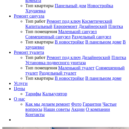
комната
Тип квартиры
Панельный дом
Новостройка
Хрущевка
Ремонт санузла
Тип работ
Ремонт под ключ
Косметический
Капитальный
Евроремонт
Дизайнерский
Плитка
Тип помещения
Маленький санузел
Совмещенный санузел
Раздельный санузел
Тип квартиры
В новостройке
В панельном доме
В
хрущевке
Ремонт туалета
Тип работ
Ремонт под ключ
Дизайнерский
Плитка
Установка подвесного унитаза
Тип помещения
Маленький туалет
Совмещенный
туалет
Раздельный туалет
Тип квартиры
В новостройке
В панельном доме
Услуги
Цены
Тарифы
Калькулятор
О нас
Как мы делаем ремонт
Фото
Гарантии
Частые
вопросы
Наши советы
Акции
О компании
Контакты