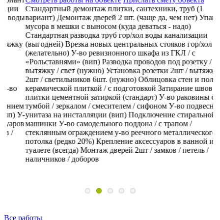
Стандартный демонтаж плитки, сантехники, труб (1
С
ды
вариант)
Демонтаж дверей 2 шт. (чаще да, чем нет)
Упаковка
в
мусора в мешки с выносом (куда деваться - надо)
м
Стандартная разводка труб гор/хол воды канализации
С
ку
(выгодней)
Врезка новых центральных стояков гор/хол воды
(
(желательно)
У-во ревизионного шкафа из ГКЛ / с
(
«Рольставнями» (вип)
Разводка проводов под розетку /
н
вытяжку / свет (нужно)
Установка розетки 2шт / вытяжки
л
2шт / светильников 6шт. (нужно)
Облицовка стен и полов
в
керамической плиткой / с подготовкой
Затирание швов
2
плитки цементной затиркой (стандарт)
У-во раковины с
к
ем
тумбой / зеркалом / смесителем / сифоном
У-во подвесного
п
У-
унитаза на инсталляции (вип)
Подключение стиральной
т
ов
машинки
У-во самодельного поддона / с трапом /
в
стеклянным ограждением
у-во реечного металлического
(
потолка (редко 20%)
Крепление аксессуаров в ванной и
(
туалете (всегда)
Монтаж дверей 2шт / замков / петель /
(в
наличников / доборов
д
Все работы