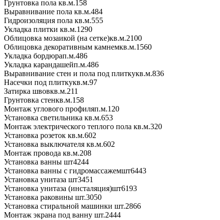
Грунтовка пола
кв.м.
158
Выравнивание пола
кв.м.
484
Гидроизоляция пола
кв.м.
555
Укладка плитки
кв.м.
1290
Облицовка мозаикой (на сетке)
кв.м.
2100
Облицовка декоративным камнем
кв.м.
1560
Укладка бордюра
п.м.
486
Укладка карандашей
п.м.
486
Выравнивание стен и пола под плитку
кв.м.
836
Насечки под плитку
кв.м.
97
Затирка швов
кв.м.
211
Грунтовка стен
кв.м.
158
Монтаж углового профиля
п.м.
120
Установка светильника
кв.м.
653
Монтаж электрического теплого пола
кв.м.
320
Установка розеток
кв.м.
602
Установка выключателя
кв.м.
602
Монтаж провода
кв.м.
208
Установка ванны
шт
4244
Установка ванны с гидромассажем
шт
6443
Установка унитаза
шт
3451
Установка унитаза (инсталяция)
шт
6193
Установка раковины
шт.
3050
Установка стиральной машинки
шт.
2866
Монтаж экрана под ванну
шт.
2444