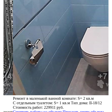
Ремонт в маленькой ванной комнате: S= 2 кв.м
Р
С отдельным туалетом: S= 1 кв.м
Тип дома:
II-18/12
Р
Стоимость работ:
229911 руб.
2
нт
Смотреть работы на объекте
Прислать смету объекта
С