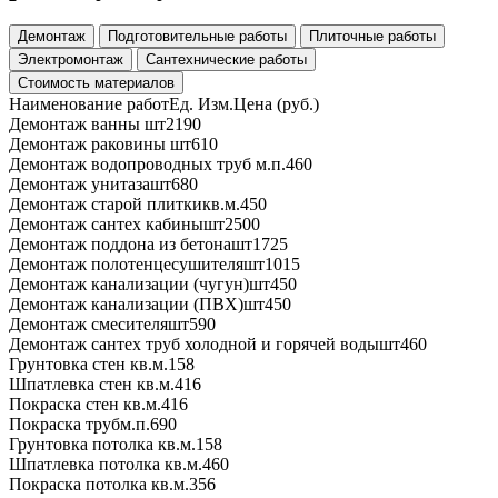
Демонтаж
Подготовительные работы
Плиточные работы
Электромонтаж
Сантехнические работы
Стоимость материалов
Наименование работ
Ед. Изм.
Цена (руб.)
Демонтаж ванны
шт
2190
Демонтаж раковины
шт
610
Демонтаж водопроводных труб
м.п.
460
Демонтаж унитаза
шт
680
Демонтаж старой плитки
кв.м.
450
Демонтаж сантех кабины
шт
2500
Демонтаж поддона из бетона
шт
1725
Демонтаж полотенцесушителя
шт
1015
Демонтаж канализации (чугун)
шт
450
Демонтаж канализации (ПВХ)
шт
450
Демонтаж смесителя
шт
590
Демонтаж сантех труб холодной и горячей воды
шт
460
Грунтовка стен
кв.м.
158
Шпатлевка стен
кв.м.
416
Покраска стен
кв.м.
416
Покраска труб
м.п.
690
Грунтовка потолка
кв.м.
158
Шпатлевка потолка
кв.м.
460
Покраска потолка
кв.м.
356