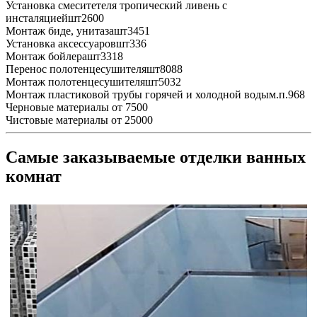
Установка смеситетеля тропический ливень с
инсталяцией
шт
2600
Монтаж биде, унитаза
шт
3451
Установка аксессуаров
шт
336
Монтаж бойлера
шт
3318
Перенос полотенцесушителя
шт
8088
Монтаж полотенцесушителя
шт
5032
Монтаж пластиковой трубы горячей и холодной воды
м.п.
968
Черновые материалы
от 7500
Чистовые материалы
от 25000
Самые заказываемые отделки ванных
комнат