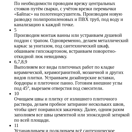
По необходимости проводим врезку центральных
стояков путём сварки, с учётом врезки перемычки
«Байпас» на полотенцесушитель. Производим новую
разводку полипропиленовых и ПВХ труб, под воду и
канализацию к каждой точке.
5
Производим монтаж ванны или устраиваем душевой
поддон с трапом. Одновременно, делаем металлический
каркас за унитазом, под сантехнический шкаф,
обшиваем гипсокартоном, встраиваем поворотно-
откидной люк невидимку.
6,7,8,9
Выполняем все виды плиточных работ по кладке
керамической, керамогранитной, мозаичной и других
видов плитки. Устраиваем дизайнерские вставки,
бордюры и плиточное панно. Готовим внешние углы
под 45°, вырезаем отверстия под смесители.
10
Очищаем швы и плитку от излишнего плиточного
раствора, делаем пробное затирание нескольких швов,
чтобы цвет понравился заказчику. Далее, одним разом
заполняем все швы цементной или эпоксидной затиркой
по всей площади.
11
Устанавливаем и подключаем всё сантехническое