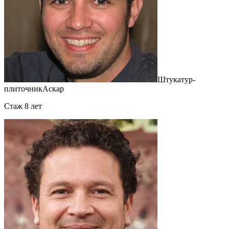
Штукатур-
плиточник
Аскар
Cтаж 8 лет