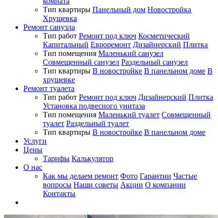
комната
Тип квартиры
Панельный дом
Новостройка
Хрущевка
Ремонт санузла
Тип работ
Ремонт под ключ
Косметический
Капитальный
Евроремонт
Дизайнерский
Плитка
Тип помещения
Маленький санузел
Совмещенный санузел
Раздельный санузел
Тип квартиры
В новостройке
В панельном доме
В
хрущевке
Ремонт туалета
Тип работ
Ремонт под ключ
Дизайнерский
Плитка
Установка подвесного унитаза
Тип помещения
Маленький туалет
Совмещенный
туалет
Раздельный туалет
Тип квартиры
В новостройке
В панельном доме
Услуги
Цены
Тарифы
Калькулятор
О нас
Как мы делаем ремонт
Фото
Гарантии
Частые
вопросы
Наши советы
Акции
О компании
Контакты