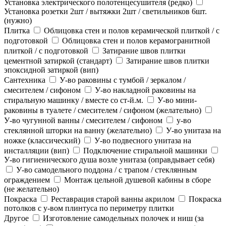
Установка электрического полотенцесушителя (редко)
Установка розетки 2шт / вытяжки 2шт / светильников 6шт.
(нужно)
Плитка
Облицовка стен и полов керамической плиткой / с
подготовкой
Облицовка стен и полов керамогранитной
плиткой / с подготовкой
Затирание швов плитки
цементной затиркой (стандарт)
Затирание швов плитки
эпоксидной затиркой (вип)
Сантехника
У-во раковины с тумбой / зеркалом /
смесителем / сифоном
У-во накладной раковины на
стиральную машинку / вместе со ст-й.м.
У-во мини-
раковины в туалете / смесителем / сифоном (желательно)
У-во чугунной ванны / смесителем / сифоном
у-во
стеклянной шторки на ванну (желательно)
У-во унитаза на
ножке (классический)
У-во подвесного унитаза на
инсталляции (вип)
Подключение стиральной машинки
У-во гигиенического душа возле унитаза (оправдывает себя)
У-во самодельного поддона / с трапом / стеклянным
ограждением
Монтаж цельной душевой кабины в сборе
(не желательно)
Покраска
Реставрация старой ванны акрилом
Покраска
потолков с у-вом плинтуса по периметру плитки
Другое
Изготовление самодельных полочек и ниш (за