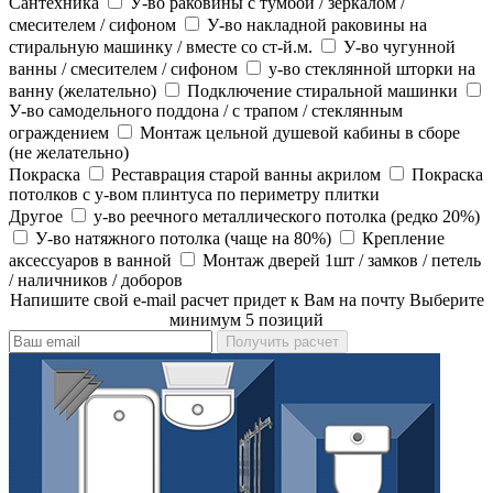
Сантехника
У-во раковины с тумбой / зеркалом /
смесителем / сифоном
У-во накладной раковины на
стиральную машинку / вместе со ст-й.м.
У-во чугунной
ванны / смесителем / сифоном
у-во стеклянной шторки на
ванну (желательно)
Подключение стиральной машинки
У-во самодельного поддона / с трапом / стеклянным
ограждением
Монтаж цельной душевой кабины в сборе
(не желательно)
Покраска
Реставрация старой ванны акрилом
Покраска
потолков с у-вом плинтуса по периметру плитки
Другое
у-во реечного металлического потолка (редко 20%)
У-во натяжного потолка (чаще на 80%)
Крепление
аксессуаров в ванной
Монтаж дверей 1шт / замков / петель
/ наличников / доборов
Напишите свой e-mail расчет придет к Вам на почту
Выберите
минимум 5 позиций