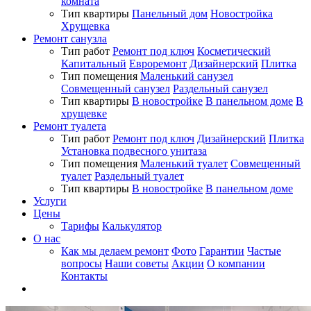
комната
Тип квартиры
Панельный дом
Новостройка
Хрущевка
Ремонт санузла
Тип работ
Ремонт под ключ
Косметический
Капитальный
Евроремонт
Дизайнерский
Плитка
Тип помещения
Маленький санузел
Совмещенный санузел
Раздельный санузел
Тип квартиры
В новостройке
В панельном доме
В
хрущевке
Ремонт туалета
Тип работ
Ремонт под ключ
Дизайнерский
Плитка
Установка подвесного унитаза
Тип помещения
Маленький туалет
Совмещенный
туалет
Раздельный туалет
Тип квартиры
В новостройке
В панельном доме
Услуги
Цены
Тарифы
Калькулятор
О нас
Как мы делаем ремонт
Фото
Гарантии
Частые
вопросы
Наши советы
Акции
О компании
Контакты