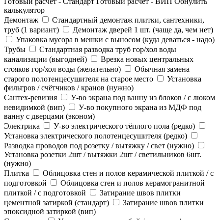
Готовый расчет - Стандарт
Готовый расчет - ВИП
Обнулить
калькулятор
Демонтаж
Стандартный демонтаж плитки, сантехники,
труб (1 вариант)
Демонтаж дверей 1 шт. (чаще да, чем нет)
Упаковка мусора в мешки с выносом (куда деваться - надо)
Трубы
Стандартная разводка труб гор/хол воды
канализации (выгодней)
Врезка новых центральных
стояков гор/хол воды (желательно)
Обычная замена
старого полотенцесушителя на старое место
Установка
фильтров / счётчиков / кранов (нужно)
Сантех-ревизия
У-во экрана под ванну из блоков / с люком
невидимкой (вип)
У-во покупного экрана из МДФ под
ванну с дверцами (эконом)
Электрика
У-во электрического тёплого пола (редко)
Установка электрического полотенцесушителя (редко)
Разводка проводов под розетку / вытяжку / свет (нужно)
Установка розетки 2шт / вытяжки 2шт / светильников 6шт.
(нужно)
Плитка
Облицовка стен и полов керамической плиткой / с
подготовкой
Облицовка стен и полов керамогранитной
плиткой / с подготовкой
Затирание швов плитки
цементной затиркой (стандарт)
Затирание швов плитки
эпоксидной затиркой (вип)