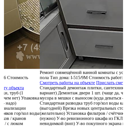
Ремонт совмещённой ванной комнаты с установкой теплого
Р
пола
Тип дома:
I-515/9М
Стоимость работ:
239901 руб.
н
Смотреть работы на объекте
Прислать смету объекта
С
Стандартный демонтаж плитки, сантехники, труб (1
С
вариант)
Демонтаж двери 1 шт. (чаще да, чем нет)
Упаковка
С
ка
мусора в мешки с выносом (куда деваться - надо)
в
Стандартная разводка труб гор/хол воды канализации
м
(выгодней)
Врезка новых центральных стояков гор/хол воды
С
ды
(желательно)
Установка фильтров / счётчиков / кранов
(
(нужно)
У-во ревизионного шкафа из ГКЛ / с люком
(
невидимкой (вип)
У-во покупного экрана из МДФ под
(