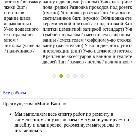
ку
ванну с дверцами (эконом)
У-во электрического тёплого
н
пола (редко)
Разводка проводов под розетку / вытяжку / свет
л
(нужно)
Установка розетки 2шт / вытяжки 2шт /
в
светильников 6шт. (нужно)
Облицовка стен и полов
2
керамической плиткой / с подготовкой
Затирание швов
к
о
плитки цементной затиркой (стандарт)
У-во раковины с
п
тумбой / зеркалом / смесителем / сифоном
У-во чугунной
т
ванны / смесителем / сифоном
у-во стеклянной шторки на
ш
а
ванну (желательно)
У-во подвесного унитаза на
и
инсталляции (вип)
У-во натяжного потолка (чаще на 80%)
ни
Крепление аксессуаров в ванной и туалете (всегда)
Монтаж
с
дверей 1шт / замков / петель / наличников / доборов
и 
н
Все работы
Преимущества «Мини Ванна»
Мы выполняем весь спектр работ по ремонту в
совмещённом санузле, делаем смету, консультируем по
дизайну и планировке, рекомендуем материалы от
поставщиков