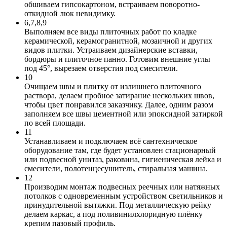
обшиваем гипсокартоном, встраиваем поворотно-
откидной люк невидимку.
6,7,8,9
Выполняем все виды плиточных работ по кладке
керамической, керамогранитной, мозаичной и других
видов плитки. Устраиваем дизайнерские вставки,
бордюры и плиточное панно. Готовим внешние углы
под 45°, вырезаем отверстия под смесители.
10
Очищаем швы и плитку от излишнего плиточного
раствора, делаем пробное затирание нескольких швов,
чтобы цвет понравился заказчику. Далее, одним разом
заполняем все швы цементной или эпоксидной затиркой
по всей площади.
11
Устанавливаем и подключаем всё сантехническое
оборудование там, где будет установлен стационарный
или подвесной унитаз, раковина, гигиеническая лейка и
смесители, полотенцесушитель, стиральная машина.
12
Производим монтаж подвесных реечных или натяжных
потолков с одновременным устройством светильников и
принудительной вытяжки. Под металлическую рейку
делаем каркас, а под поливинилхлоридную плёнку
крепим пазовый профиль.