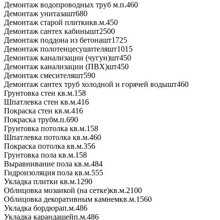
Демонтаж водопроводных труб
м.п.
460
Демонтаж унитаза
шт
680
Демонтаж старой плитки
кв.м.
450
Демонтаж сантех кабины
шт
2500
Демонтаж поддона из бетона
шт
1725
Демонтаж полотенцесушителя
шт
1015
Демонтаж канализации (чугун)
шт
450
Демонтаж канализации (ПВХ)
шт
450
Демонтаж смесителя
шт
590
Демонтаж сантех труб холодной и горячей воды
шт
460
Грунтовка стен
кв.м.
158
Шпатлевка стен
кв.м.
416
Покраска стен
кв.м.
416
Покраска труб
м.п.
690
Грунтовка потолка
кв.м.
158
Шпатлевка потолка
кв.м.
460
Покраска потолка
кв.м.
356
Грунтовка пола
кв.м.
158
Выравнивание пола
кв.м.
484
Гидроизоляция пола
кв.м.
555
Укладка плитки
кв.м.
1290
Облицовка мозаикой (на сетке)
кв.м.
2100
Облицовка декоративным камнем
кв.м.
1560
Укладка бордюра
п.м.
486
Укладка карандашей
п.м.
486