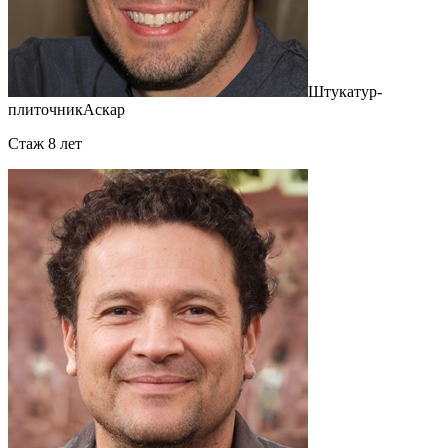
Штукатур-
плиточник
Аскар
Cтаж 8 лет