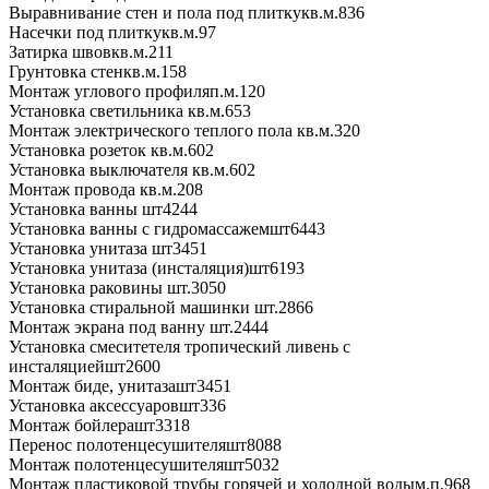
Выравнивание стен и пола под плитку
кв.м.
836
Насечки под плитку
кв.м.
97
Затирка швов
кв.м.
211
Грунтовка стен
кв.м.
158
Монтаж углового профиля
п.м.
120
Установка светильника
кв.м.
653
Монтаж электрического теплого пола
кв.м.
320
Установка розеток
кв.м.
602
Установка выключателя
кв.м.
602
Монтаж провода
кв.м.
208
Установка ванны
шт
4244
Установка ванны с гидромассажем
шт
6443
Установка унитаза
шт
3451
Установка унитаза (инсталяция)
шт
6193
Установка раковины
шт.
3050
Установка стиральной машинки
шт.
2866
Монтаж экрана под ванну
шт.
2444
Установка смеситетеля тропический ливень с
инсталяцией
шт
2600
Монтаж биде, унитаза
шт
3451
Установка аксессуаров
шт
336
Монтаж бойлера
шт
3318
Перенос полотенцесушителя
шт
8088
Монтаж полотенцесушителя
шт
5032
Монтаж пластиковой трубы горячей и холодной воды
м.п.
968