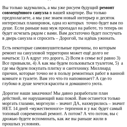
Вы только задумались, а мы уже рисуем будущий
ремонт
совмещённого санузла
в вашей квартире. Вы только
предполагаете, а мы уже знаем новый интерьер и десяток
интересных планировок, одна из которых точно будет вам по
душе. Если раньше ваш муж пропадал на работе, то теперь он
будет исчезать рядом с вами. Вам достаточно будет постучать
в дверь санузла и спросить – Дорогой, ты идёшь ужинать.
Есть некоторые самовнушительные причины, по которым
ремонт на санузловой территории может ещё долго не
начаться: 1) А вдруг это дорого, 2) Всем в семье всё равно 3)
Все привыкли, 4) А как мы будем пользоваться туалетом, 5) а
где мы будем покупать плитку и сантехнику. Миллиард
причин, которые точно не в пользу ремонтных работ в ванной
комнате и туалете. Вам это что-то напоминает? А где-то
глубоко в душе хочется красоты и домашнего уюта.
Дорогие наши заказчики! Мы давно разработали план
действий, не нарушающий ваш покой. Вам останется только
моргать глазами, моргнули – значит ДА, нахмурились – значит
НЕТ. 14 дней «мужественного» терпения и у вас будет самый
топовый современный ремонт. А потом? А что потом, вы с
дрожью будете вспоминать, как же вы раньше жили в
прошлых условиях.