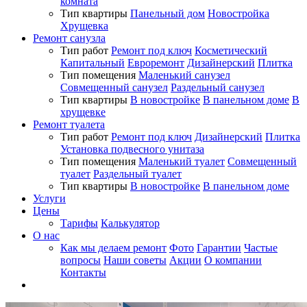
комната
Тип квартиры
Панельный дом
Новостройка
Хрущевка
Ремонт санузла
Тип работ
Ремонт под ключ
Косметический
Капитальный
Евроремонт
Дизайнерский
Плитка
Тип помещения
Маленький санузел
Совмещенный санузел
Раздельный санузел
Тип квартиры
В новостройке
В панельном доме
В
хрущевке
Ремонт туалета
Тип работ
Ремонт под ключ
Дизайнерский
Плитка
Установка подвесного унитаза
Тип помещения
Маленький туалет
Совмещенный
туалет
Раздельный туалет
Тип квартиры
В новостройке
В панельном доме
Услуги
Цены
Тарифы
Калькулятор
О нас
Как мы делаем ремонт
Фото
Гарантии
Частые
вопросы
Наши советы
Акции
О компании
Контакты