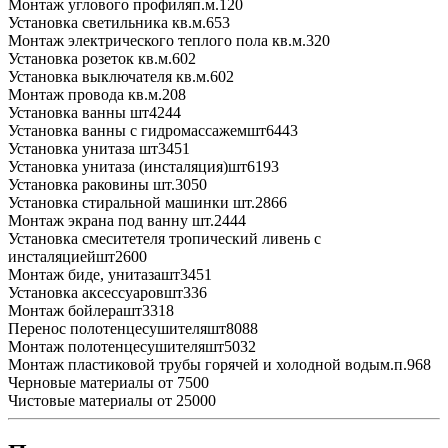
Монтаж углового профиля
п.м.
120
Установка светильника
кв.м.
653
Монтаж электрического теплого пола
кв.м.
320
Установка розеток
кв.м.
602
Установка выключателя
кв.м.
602
Монтаж провода
кв.м.
208
Установка ванны
шт
4244
Установка ванны с гидромассажем
шт
6443
Установка унитаза
шт
3451
Установка унитаза (инсталяция)
шт
6193
Установка раковины
шт.
3050
Установка стиральной машинки
шт.
2866
Монтаж экрана под ванну
шт.
2444
Установка смеситетеля тропический ливень с
инсталяцией
шт
2600
Монтаж биде, унитаза
шт
3451
Установка аксессуаров
шт
336
Монтаж бойлера
шт
3318
Перенос полотенцесушителя
шт
8088
Монтаж полотенцесушителя
шт
5032
Монтаж пластиковой трубы горячей и холодной воды
м.п.
968
Черновые материалы
от 7500
Чистовые материалы
от 25000