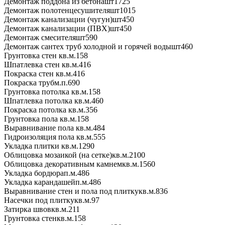
Демонтаж поддона из бетона
шт
1725
Демонтаж полотенцесушителя
шт
1015
Демонтаж канализации (чугун)
шт
450
Демонтаж канализации (ПВХ)
шт
450
Демонтаж смесителя
шт
590
Демонтаж сантех труб холодной и горячей воды
шт
460
Грунтовка стен
кв.м.
158
Шпатлевка стен
кв.м.
416
Покраска стен
кв.м.
416
Покраска труб
м.п.
690
Грунтовка потолка
кв.м.
158
Шпатлевка потолка
кв.м.
460
Покраска потолка
кв.м.
356
Грунтовка пола
кв.м.
158
Выравнивание пола
кв.м.
484
Гидроизоляция пола
кв.м.
555
Укладка плитки
кв.м.
1290
Облицовка мозаикой (на сетке)
кв.м.
2100
Облицовка декоративным камнем
кв.м.
1560
Укладка бордюра
п.м.
486
Укладка карандашей
п.м.
486
Выравнивание стен и пола под плитку
кв.м.
836
Насечки под плитку
кв.м.
97
Затирка швов
кв.м.
211
Грунтовка стен
кв.м.
158