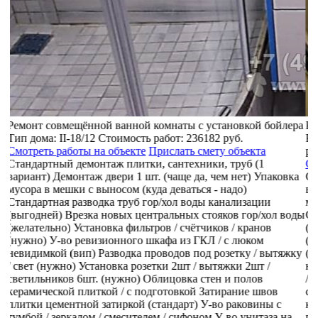
ра
Ремонт раздельной ванной комнаты
О
Ремонт отдельного туалета
Тип дома:
СМ-6
Стоимость
С
работ:
235490 руб.
С
Смотреть работы на объекте
Прислать смету объекта
П
а
Стандартный демонтаж плитки, сантехники, труб (1
в
вариант)
Демонтаж дверей 2 шт. (чаще да, чем нет)
Упаковка
(
мусора в мешки с выносом (куда деваться - надо)
(
ды
Стандартная разводка труб гор/хол воды канализации
(
(выгодней)
Врезка новых центральных стояков гор/хол воды
н
(желательно)
Установка фильтров / счётчиков / кранов
/ 
ку
(нужно)
У-во ревизионного шкафа из ГКЛ / с люком
с
невидимкой (вип)
Разводка проводов под розетку / вытяжку
к
/ свет (нужно)
Установка розетки 2шт / вытяжки 2шт /
п
светильников 6шт. (нужно)
Облицовка стен и полов
р
керамической плиткой / с подготовкой
Затирание швов
п
плитки цементной затиркой (стандарт)
У-во раковины с
с