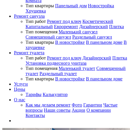
комната
Тип квартиры
Панельный дом
Новостройка
Хрущевка
Ремонт санузла
Тип работ
Ремонт под ключ
Косметический
Капитальный
Евроремонт
Дизайнерский
Плитка
Тип помещения
Маленький санузел
Совмещенный санузел
Раздельный санузел
Тип квартиры
В новостройке
В панельном доме
В
хрущевке
Ремонт туалета
Тип работ
Ремонт под ключ
Дизайнерский
Плитка
Установка подвесного унитаза
Тип помещения
Маленький туалет
Совмещенный
туалет
Раздельный туалет
Тип квартиры
В новостройке
В панельном доме
Услуги
Цены
Тарифы
Калькулятор
О нас
Как мы делаем ремонт
Фото
Гарантии
Частые
вопросы
Наши советы
Акции
О компании
Контакты