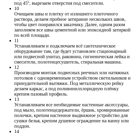
под 45°, вырезаем отверстия под смесители.
10
Очищаем швы и плитку от излишнего плиточного
раствора, делаем пробное затирание нескольких швов,
чтобы цвет понравился заказчику. Далее, одним разом
заполняем все швы цементной или эпоксидной затиркой
по всей площади.
11
Устанавливаем и подключаем всё сантехническое
оборудование там, где будет установлен стационарный
или подвесной унитаз, раковина, гигиеническая лейка и
смесители, полотенцесушитель, стиральная машина.
12
Производим монтаж подвесных реечных или натяжных
потолков с одновременным устройством светильников и
принудительной вытяжки. Под металлическую рейку
делаем каркас, а под поливинилхлоридную плёнку
крепим пазовый профиль.
13
Устанавливаем все необходимые настенные аксессуары,
под мыло, полотенцедержатели, ёршик, хромированные
полочки, крепим настенное выдвижное устройство для
сушки белья, крепим душевое ограждение на ванну или
поддон.
14