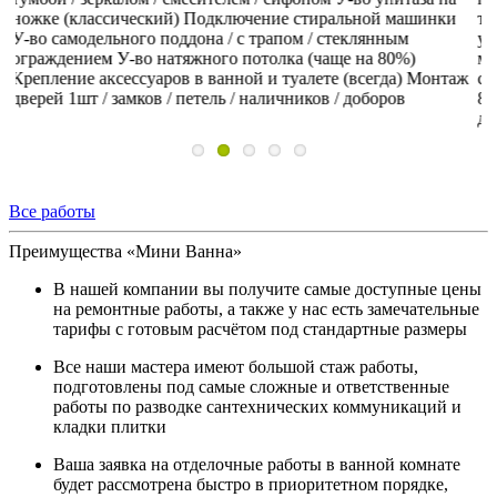
тумбой / зеркалом / смесителем / сифоном
У-во подвесного
И
унитаза на инсталляции (вип)
Подключение стиральной
в
машинки
У-во самодельного поддона / с трапом /
в 
ж
стеклянным ограждением
У-во натяжного потолка (чаще на
п
80%)
Монтаж дверей 2шт / замков / петель / наличников /
доборов
Все работы
Преимущества «Мини Ванна»
В нашей компании вы получите самые доступные цены
на ремонтные работы, а также у нас есть замечательные
тарифы с готовым расчётом под стандартные размеры
Все наши мастера имеют большой стаж работы,
подготовлены под самые сложные и ответственные
работы по разводке сантехнических коммуникаций и
кладки плитки
Ваша заявка на отделочные работы в ванной комнате
будет рассмотрена быстро в приоритетном порядке,