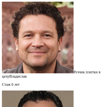
Резчик плитки в
цеху
Владислав
Cтаж 6 лет