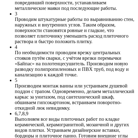
повредивший поверхности, устанавливаем
металлические маяки под последующие работы.
3
Проводим штукатурные работы по выравниванию стен,
наружных и внутренних углов. Таким образом,
поверхности становятся ровные и гладкие, что
позволяет плиточнику уменьшить расход плиточного
раствора и быстро положить плитку.
4
По необходимости проводим врезку центральных
стояков путём сварки, с учётом врезки перемычки
«Байпас» на полотенцесушитель. Производим новую
разводку полипропиленовых и ПВХ труб, под воду и
канализацию к каждой точке.
5
Производим монтаж ванны или устраиваем душевой
поддон с трапом. Одновременно, делаем металлический
каркас за унитазом, под сантехнический шкаф,
обшиваем гипсокартоном, встраиваем поворотно-
откидной люк невидимку.
6,7,8,9
Выполняем все виды плиточных работ по кладке
керамической, керамогранитной, мозаичной и других
видов плитки. Устраиваем дизайнерские вставки,
бордюры и плиточное панно. Готовим внешние углы