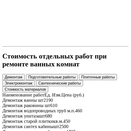
Стоимость отдельных работ при
ремонте ванных комнат
Демонтаж
Подготовительные работы
Плиточные работы
Электромонтаж
Сантехнические работы
Стоимость материалов
Наименование работ
Ед. Изм.
Цена (руб.)
Демонтаж ванны
шт
2190
Демонтаж раковины
шт
610
Демонтаж водопроводных труб
м.п.
460
Демонтаж унитаза
шт
680
Демонтаж старой плитки
кв.м.
450
Демонтаж сантех кабины
шт
2500