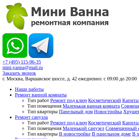
+7 (495) 115-96-35
mini-vanna@mail.ru
Заказать звонок
г. Москва, Варшавское шоссе, д. 42 ежедневно: с 09:00 до 20:00
Наши работы
Ремонт ванной комнаты
Тип работ
Ремонт под ключ
Косметический
Капита
Тип помещения
Маленькая ванная комната
Совмеще
Тип квартиры
Панельный дом
Новостройка
Хруще
Ремонт санузла
Тип работ
Ремонт под ключ
Косметический
Капита
Тип помещения
Маленький санузел
Совмещенный с
Тип квартиры
В новостройке
В панельном доме
В 