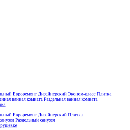
льный
Евроремонт
Дизайнерский
Эконом-класс
Плитка
нная ванная комната
Раздельная ванная комната
вка
льный
Евроремонт
Дизайнерский
Плитка
анузел
Раздельный санузел
хрущевке