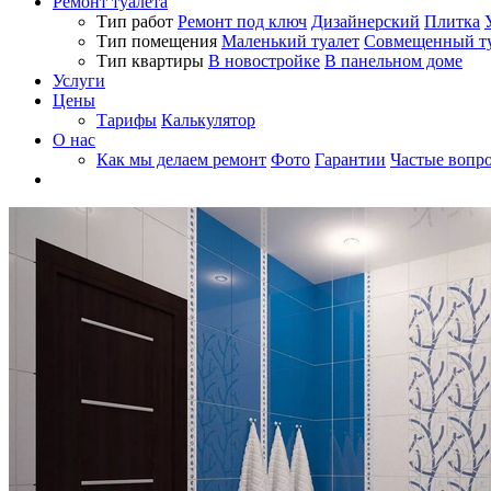
Ремонт туалета
Тип работ
Ремонт под ключ
Дизайнерский
Плитка
Тип помещения
Маленький туалет
Совмещенный ту
Тип квартиры
В новостройке
В панельном доме
Услуги
Цены
Тарифы
Калькулятор
О нас
Как мы делаем ремонт
Фото
Гарантии
Частые вопр