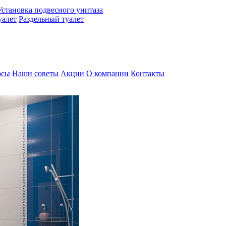
Установка подвесного унитаза
алет
Раздельный туалет
осы
Наши советы
Акции
О компании
Контакты