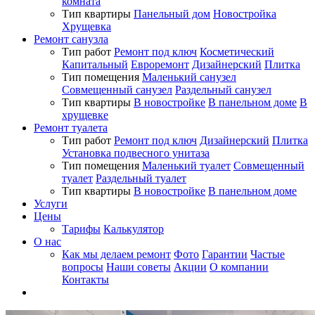
комната
Тип квартиры
Панельный дом
Новостройка
Хрущевка
Ремонт санузла
Тип работ
Ремонт под ключ
Косметический
Капитальный
Евроремонт
Дизайнерский
Плитка
Тип помещения
Маленький санузел
Совмещенный санузел
Раздельный санузел
Тип квартиры
В новостройке
В панельном доме
В
хрущевке
Ремонт туалета
Тип работ
Ремонт под ключ
Дизайнерский
Плитка
Установка подвесного унитаза
Тип помещения
Маленький туалет
Совмещенный
туалет
Раздельный туалет
Тип квартиры
В новостройке
В панельном доме
Услуги
Цены
Тарифы
Калькулятор
О нас
Как мы делаем ремонт
Фото
Гарантии
Частые
вопросы
Наши советы
Акции
О компании
Контакты