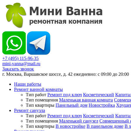
+7 (495) 115-96-35
mini-vanna@mail.ru
Заказать звонок
г. Москва, Варшавское шоссе, д. 42 ежедневно: с 09:00 до 20:00
Наши работы
Ремонт ванной комнаты
Тип работ
Ремонт под ключ
Косметический
Капита
Тип помещения
Маленькая ванная комната
Совмеще
Тип квартиры
Панельный дом
Новостройка
Хруще
Ремонт санузла
Тип работ
Ремонт под ключ
Косметический
Капита
Тип помещения
Маленький санузел
Совмещенный с
Тип квартиры
В новостройке
В панельном доме
В 