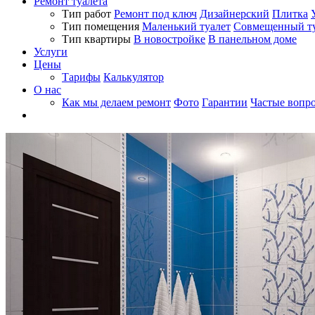
Ремонт туалета
Тип работ
Ремонт под ключ
Дизайнерский
Плитка
Тип помещения
Маленький туалет
Совмещенный ту
Тип квартиры
В новостройке
В панельном доме
Услуги
Цены
Тарифы
Калькулятор
О нас
Как мы делаем ремонт
Фото
Гарантии
Частые вопр