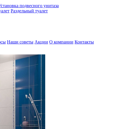
Установка подвесного унитаза
алет
Раздельный туалет
осы
Наши советы
Акции
О компании
Контакты