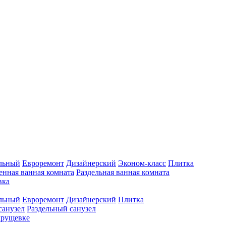
льный
Евроремонт
Дизайнерский
Эконом-класс
Плитка
нная ванная комната
Раздельная ванная комната
вка
льный
Евроремонт
Дизайнерский
Плитка
анузел
Раздельный санузел
хрущевке