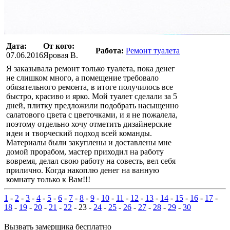
Дата:
От кого:
Работа:
Ремонт туалета
07.06.2016
Яровая В.
Я заказывала ремонт только туалета, пока денег
не слишком много, а помещение требовало
обязательного ремонта, в итоге получилось все
быстро, красиво и ярко. Мой туалет сделали за 5
дней, плитку предложили подобрать насыщенно
салатового цвета с цветочками, и я не пожалела,
поэтому отдельно хочу отметить дизайнерские
идеи и творческий подход всей команды.
Материалы были закуплены и доставлены мне
домой прорабом, мастер приходил на работу
вовремя, делал свою работу на совесть, вел себя
прилично. Когда накоплю денег на ванную
комнату только к Вам!!!
1
-
2
-
3
-
4
-
5
-
6
-
7
-
8
-
9
-
10
-
11
-
12
-
13
-
14
-
15
-
16
-
17
-
18
-
19
-
20
-
21
-
22
- 23 -
24
-
25
-
26
-
27
-
28
-
29
-
30
Вызвать замерщика бесплатно