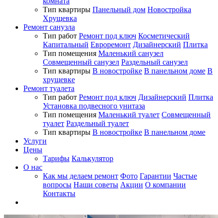
комната
Тип квартиры
Панельный дом
Новостройка
Хрущевка
Ремонт санузла
Тип работ
Ремонт под ключ
Косметический
Капитальный
Евроремонт
Дизайнерский
Плитка
Тип помещения
Маленький санузел
Совмещенный санузел
Раздельный санузел
Тип квартиры
В новостройке
В панельном доме
В
хрущевке
Ремонт туалета
Тип работ
Ремонт под ключ
Дизайнерский
Плитка
Установка подвесного унитаза
Тип помещения
Маленький туалет
Совмещенный
туалет
Раздельный туалет
Тип квартиры
В новостройке
В панельном доме
Услуги
Цены
Тарифы
Калькулятор
О нас
Как мы делаем ремонт
Фото
Гарантии
Частые
вопросы
Наши советы
Акции
О компании
Контакты