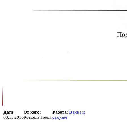
Дата:
От кого:
Работа:
Ванна и
03.11.2016
Ковбель Нелля
санузел