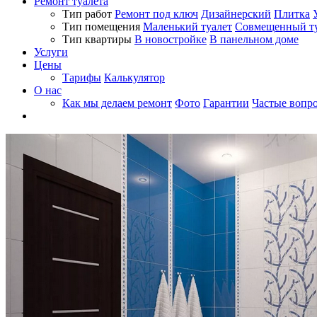
Ремонт туалета
Тип работ
Ремонт под ключ
Дизайнерский
Плитка
Тип помещения
Маленький туалет
Совмещенный ту
Тип квартиры
В новостройке
В панельном доме
Услуги
Цены
Тарифы
Калькулятор
О нас
Как мы делаем ремонт
Фото
Гарантии
Частые вопр