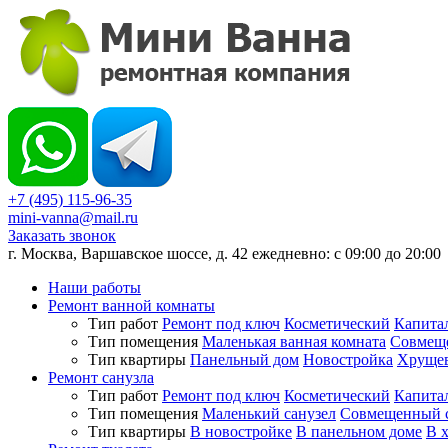
+7 (495) 115-96-35
mini-vanna@mail.ru
Заказать звонок
г. Москва, Варшавское шоссе, д. 42 ежедневно: с 09:00 до 20:00
Наши работы
Ремонт ванной комнаты
Тип работ
Ремонт под ключ
Косметический
Капита
Тип помещения
Маленькая ванная комната
Совмеще
Тип квартиры
Панельный дом
Новостройка
Хруще
Ремонт санузла
Тип работ
Ремонт под ключ
Косметический
Капита
Тип помещения
Маленький санузел
Совмещенный с
Тип квартиры
В новостройке
В панельном доме
В 