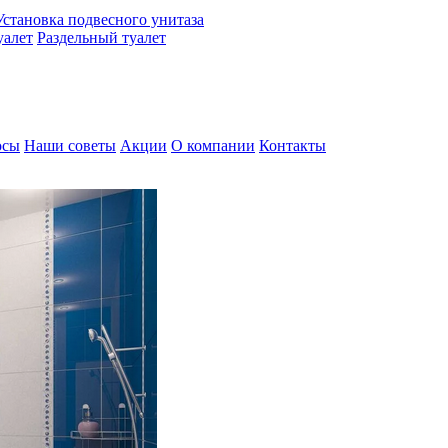
Установка подвесного унитаза
алет
Раздельный туалет
осы
Наши советы
Акции
О компании
Контакты