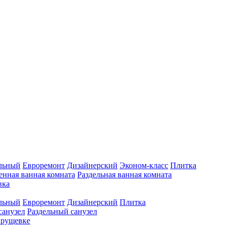
льный
Евроремонт
Дизайнерский
Эконом-класс
Плитка
нная ванная комната
Раздельная ванная комната
вка
льный
Евроремонт
Дизайнерский
Плитка
анузел
Раздельный санузел
хрущевке