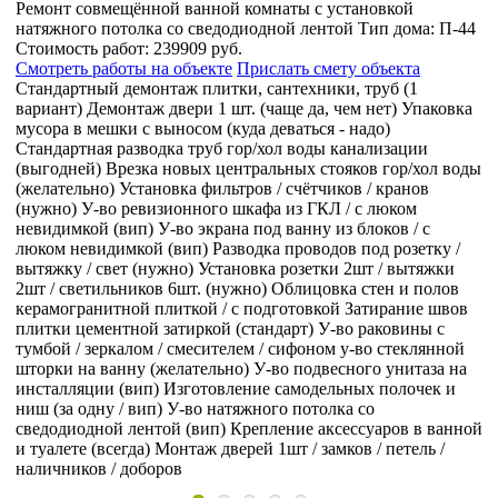
й
Ремонт совмещённой ванной комнаты с установкой
ма:
П-44
гигиенического душа
Тип дома:
1605-АМ
Стоимость ра
229 811 руб.
а
Смотреть работы на объекте
Прислать смету объекта
1
Стандартный демонтаж плитки, сантехники, труб (1
паковка
вариант)
Демонтаж двери 1 шт. (чаще да, чем нет)
Упак
мусора в мешки с выносом (куда деваться - надо)
ии
Стандартная разводка труб гор/хол воды канализации
/хол воды
(выгодней)
Врезка новых центральных стояков гор/хол
нов
(желательно)
Установка фильтров / счётчиков / кранов
м
(нужно)
У-во ревизионного шкафа из ГКЛ / с люком
/ с
невидимкой (вип)
Разводка проводов под розетку / вы
зетку /
/ свет (нужно)
Установка розетки 2шт / вытяжки 2шт /
ытяжки
светильников 6шт. (нужно)
Облицовка стен и полов
 полов
керамической плиткой / с подготовкой
Затирание швов
ие швов
плитки цементной затиркой (стандарт)
У-во накладной
ны с
раковины на стиральную машинку / вместе со ст-й.м.
У
клянной
подвесного унитаза на инсталляции (вип)
У-во
таза на
гигиенического душа возле унитаза (оправдывает себя)
очек и
самодельного поддона / с трапом / стеклянным огражд
у-во реечного металлического потолка (редко 20%)
 в ванной
Крепление аксессуаров в ванной и туалете (всегда)
Мон
ель /
дверей 1шт / замков / петель / наличников / доборов