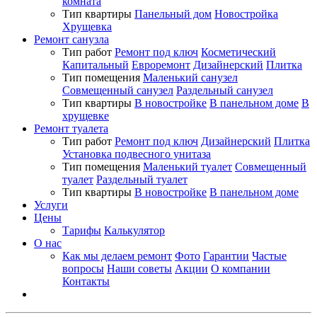
комната
Тип квартиры
Панельный дом
Новостройка
Хрущевка
Ремонт санузла
Тип работ
Ремонт под ключ
Косметический
Капитальный
Евроремонт
Дизайнерский
Плитка
Тип помещения
Маленький санузел
Совмещенный санузел
Раздельный санузел
Тип квартиры
В новостройке
В панельном доме
В
хрущевке
Ремонт туалета
Тип работ
Ремонт под ключ
Дизайнерский
Плитка
Установка подвесного унитаза
Тип помещения
Маленький туалет
Совмещенный
туалет
Раздельный туалет
Тип квартиры
В новостройке
В панельном доме
Услуги
Цены
Тарифы
Калькулятор
О нас
Как мы делаем ремонт
Фото
Гарантии
Частые
вопросы
Наши советы
Акции
О компании
Контакты