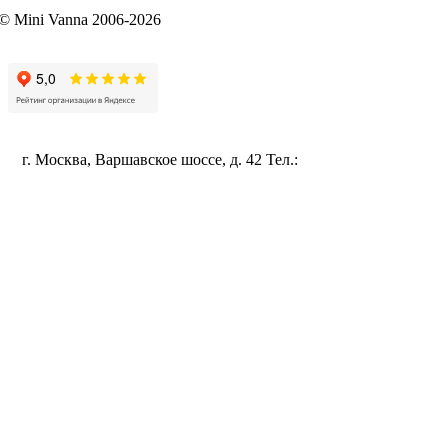
© Mini Vanna 2006-2026
mini-vanna@mail.ru
Политика конфиденциальности
г. Москва, Варшавское шоссе, д. 42 Тел.:
+7 (495) 115-96-35