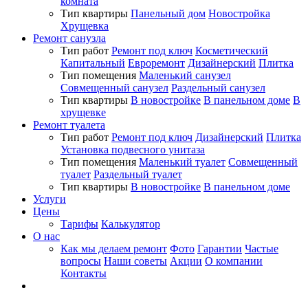
комната
Тип квартиры
Панельный дом
Новостройка
Хрущевка
Ремонт санузла
Тип работ
Ремонт под ключ
Косметический
Капитальный
Евроремонт
Дизайнерский
Плитка
Тип помещения
Маленький санузел
Совмещенный санузел
Раздельный санузел
Тип квартиры
В новостройке
В панельном доме
В
хрущевке
Ремонт туалета
Тип работ
Ремонт под ключ
Дизайнерский
Плитка
Установка подвесного унитаза
Тип помещения
Маленький туалет
Совмещенный
туалет
Раздельный туалет
Тип квартиры
В новостройке
В панельном доме
Услуги
Цены
Тарифы
Калькулятор
О нас
Как мы делаем ремонт
Фото
Гарантии
Частые
вопросы
Наши советы
Акции
О компании
Контакты