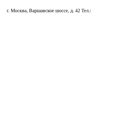
Политика конфиденциальности
г. Москва, Варшавское шоссе, д. 42 Тел.:
+7 (495) 115-96-35