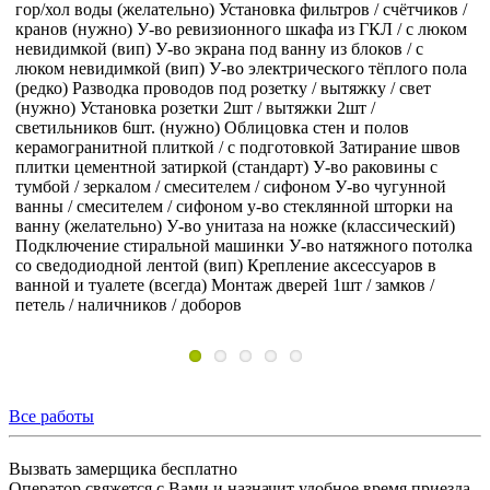
ков /
Стандартная разводка труб гор/хол воды канализации
юком
(выгодней)
Врезка новых центральных стояков гор/хол во
(желательно)
У-во ревизионного шкафа из ГКЛ / с
 пола
«Рольставнями» (вип)
Разводка проводов под розетку /
вытяжку / свет (нужно)
Установка розетки 2шт / вытяжки
2шт / светильников 6шт. (нужно)
Облицовка стен и полов
керамической плиткой / с подготовкой
Затирание швов
швов
плитки цементной затиркой (стандарт)
У-во раковины с
с
тумбой / зеркалом / смесителем / сифоном
У-во подвесного
ой
унитаза на инсталляции (вип)
Подключение стиральной
 на
машинки
У-во самодельного поддона / с трапом /
ий)
стеклянным ограждением
у-во реечного металлического
толка
потолка (редко 20%)
Крепление аксессуаров в ванной и
в
туалете (всегда)
Монтаж дверей 2шт / замков / петель /
наличников / доборов
Все работы
Вызвать замерщика бесплатно
Оператор свяжется с Вами и назначит удобное время приезда