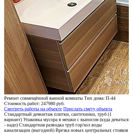
Ремонт в маленькой ванной комнате: S= 2 кв.м
С отдельным туалетом: S= 1 кв.м
Тип дома:
II-18/12
Стоимость работ:
229911 руб.
Смотреть работы на объекте
Прислать смету объекта
аться
Стандартный демонтаж плитки, сантехники, труб (1
вариант)
Демонтаж дверей 2 шт. (чаще да, чем нет)
Упаковк
ояков
мусора в мешки с выносом (куда деваться - надо)