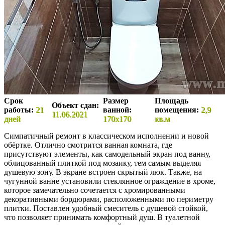
Срок
Размер
Площадь
Объект сдан:
работы:
21
ванной:
помещения:
2,9
11.06.2021
дней
170х170
кв.м
Симпатичный ремонт в классическом исполнении и новой
обёртке. Отлично смотрится ванная комната, где
присутствуют элементы, как самодельный экран под ванну,
облицованный плиткой под мозаику, тем самым выделяя
душевую зону. В экране встроен скрытый люк. Также, на
чугунной ванне установили стеклянное ограждение в хроме,
которое замечательно сочетается с хромированными
декоративными бордюрами, расположенными по периметру
плитки. Поставлен удобный смеситель с душевой стойкой,
что позволяет принимать комфортный душ. В туалетной